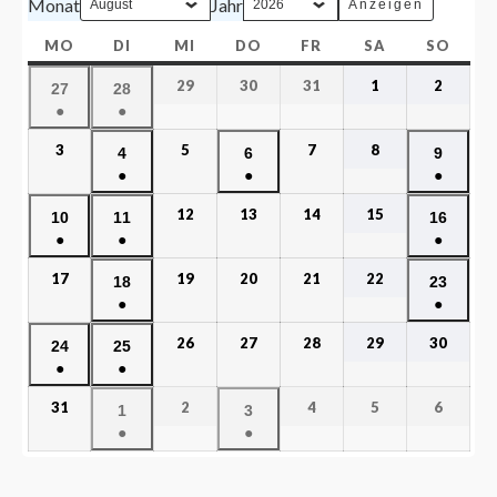
Monat
Jahr
MO
DI
MI
DO
FR
SA
SO
29
30
31
1
2
27
28
●
●
3
5
7
8
4
6
9
●
●
●
12
13
14
15
10
11
16
●
●
●
17
19
20
21
22
18
23
●
●
26
27
28
29
30
24
25
●
●
31
2
4
5
6
1
3
●
●