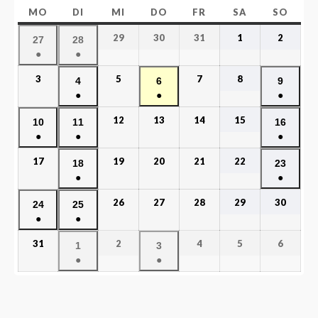
MO
DI
MI
DO
FR
SA
SO
29
30
31
1
2
27
28
●
●
3
5
7
8
4
6
9
●
●
●
12
13
14
15
10
11
16
●
●
●
17
19
20
21
22
18
23
●
●
26
27
28
29
30
24
25
●
●
31
2
4
5
6
1
3
●
●