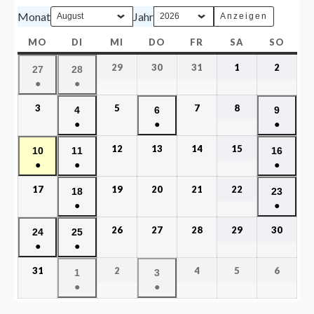
Monat
Jahr
MO
DI
MI
DO
FR
SA
SO
29
30
31
1
2
27
28
●
●
3
5
7
8
4
6
9
●
●
●
12
13
14
15
10
11
16
●
●
●
17
19
20
21
22
18
23
●
●
26
27
28
29
30
24
25
●
●
31
2
4
5
6
1
3
●
●