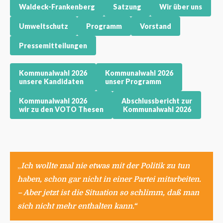
Waldeck-Frankenberg
Satzung
Wir über uns
Umweltschutz
Programm
Vorstand
Pressemitteilungen
Kommunalwahl 2026
Kommunalwahl 2026
unsere Kandidaten
unser Programm
Kommunalwahl 2026
Abschlussbericht zur
wir zu den VOTO Thesen
Kommunalwahl 2026
„
Ich wollte mal nie etwas mit der Politik zu tun
haben, schon gar nicht in einer Partei mitarbeiten.
– Aber jetzt ist die Situation so schlimm, daß man
sich nicht mehr enthalten kann.“