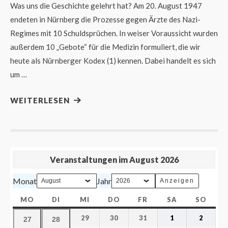
Was uns die Geschichte gelehrt hat? Am 20. August 1947
endeten in Nürnberg die Prozesse gegen Ärzte des Nazi-
Regimes mit 10 Schuldsprüchen. In weiser Voraussicht wurden
außerdem 10 „Gebote“ für die Medizin formuliert, die wir
heute als Nürnberger Kodex (1) kennen. Dabei handelt es sich
um …
WEITERLESEN
Veranstaltungen im August 2026
Monat
Jahr
MO
DI
MI
DO
FR
SA
SO
29
30
31
1
2
27
28