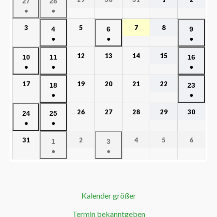
27
28
●
●
3
5
7
8
4
6
9
●
●
●
12
13
14
15
10
11
16
●
●
●
17
19
20
21
22
18
23
●
●
26
27
28
29
30
24
25
●
●
31
2
4
5
6
1
3
●
●
Kalender größer
Termin bekanntgeben