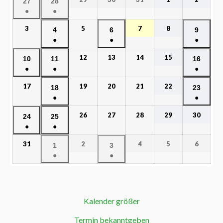
27
28
●
●
3
5
7
8
4
6
9
●
●
●
12
13
14
15
10
11
16
●
●
●
17
19
20
21
22
18
23
●
●
26
27
28
29
30
24
25
●
●
31
2
4
5
6
1
3
●
●
Kalender größer
Termin bekanntgeben