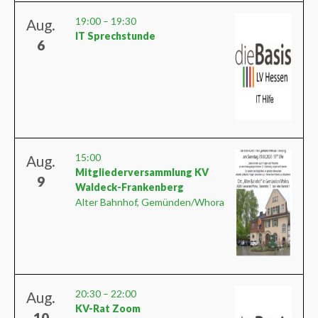
19:00
–
19:30
Aug.
IT Sprechstunde
6
15:00
Aug.
Mitgliederversammlung KV
9
Waldeck-Frankenberg
Alter Bahnhof, Gemünden/Whora
20:30
–
22:00
Aug.
KV-Rat Zoom
10