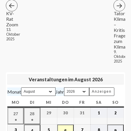
KV-
Tatort
Rat
Klima
Zoom
–
13.
Kritisch
Oktober
Fragen
2025
zum
Klimawa
9.
Oktober
2025
Veranstaltungen im August 2026
Monat
Jahr
MO
DI
MI
DO
FR
SA
SO
29
30
31
1
2
27
28
●
●
3
5
7
8
4
6
9