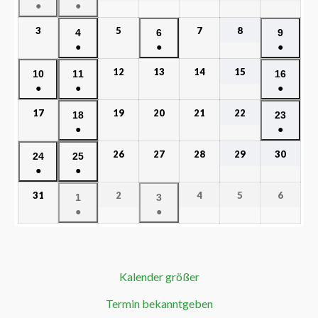
●
●
3
5
7
8
4
6
9
●
●
●
12
13
14
15
10
11
16
●
●
●
17
19
20
21
22
18
23
●
●
26
27
28
29
30
24
25
●
●
31
2
4
5
6
1
3
●
●
Kalender größer
Termin bekanntgeben