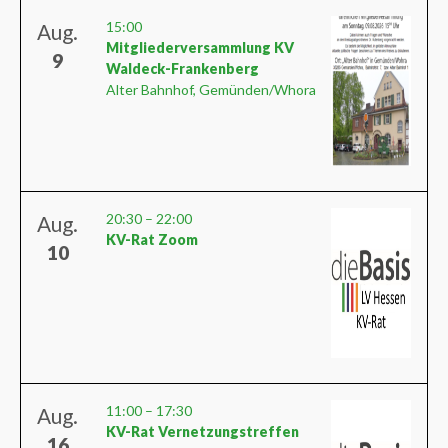
15:00
Aug.
Mitgliederversammlung KV
9
Waldeck-Frankenberg
Alter Bahnhof, Gemünden/Whora
20:30
–
22:00
Aug.
KV-Rat Zoom
10
11:00
–
17:30
Aug.
KV-Rat Vernetzungstreffen
16