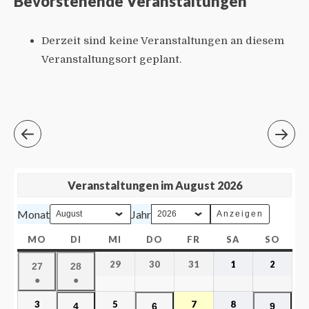
Bevorstehende Veranstaltungen
Derzeit sind keine Veranstaltungen an diesem
Veranstaltungsort geplant.
Veranstaltungen im August 2026
Monat
Jahr
MO
DI
MI
DO
FR
SA
SO
29
30
31
1
2
27
28
●
●
3
5
7
8
4
6
9