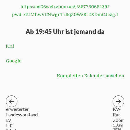
https://us06web.zoom.us/j/86773066439?
pwd=dUMhwVCNwgnTr6qZ0WzSfDXDmCJczg.1
Ab 19:45 Uhr ist jemand da
iCal
Google
Kompletten Kalender ansehen
erweiterter
KV-
Landesvorstand
Rat
LV
Zoom
HE
1. Juni
2026