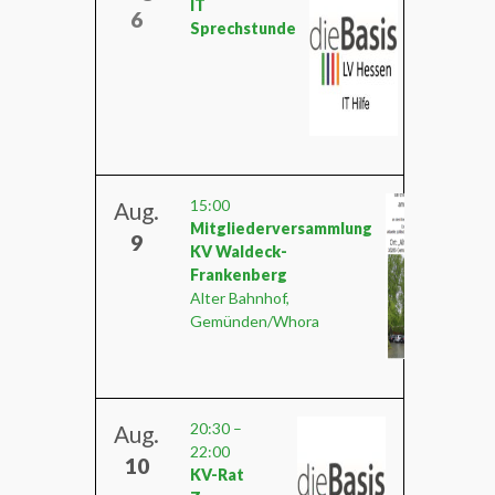
IT
6
Sprechstunde
rter
vorstand
15:00
Aug.
Mitgliederversammlung
9
KV Waldeck-
Frankenberg
Alter Bahnhof,
Gemünden/Whora
20:30
–
Aug.
22:00
10
KV-Rat