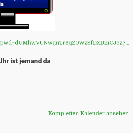
6439?pwd=dUMhwVCNwgnTr6qZ0WzSfDXDmCJczg.1
Uhr ist jemand da
Kompletten Kalender ansehen