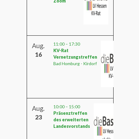
Zoom
11:00
–
17:30
Aug.
KV-Rat
16
Vernetzungstreffen
Bad Homburg - Kirdorf
10:00
–
15:00
Aug.
Präsenztreffen
23
des erweiterten
Landesvorstands