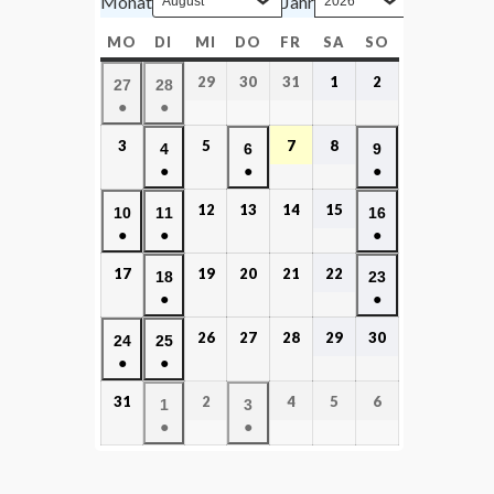
Monat
Jahr
MO
DI
MI
DO
FR
SA
SO
29
30
31
1
2
27
28
●
●
3
5
7
8
4
6
9
●
●
●
12
13
14
15
10
11
16
●
●
●
17
19
20
21
22
18
23
●
●
26
27
28
29
30
24
25
●
●
31
2
4
5
6
1
3
●
●