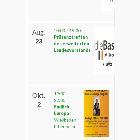
10:00
–
15:00
Aug.
Präsenztreffen
23
des erweiterten
Landesvorstands
19:00
–
Okt.
22:00
2
Endlich
Europa!
Wiesbaden
Erbenheim