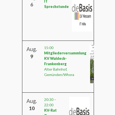
IT
6
Sprechstunde
15:00
Aug.
Mitgliederversammlung
9
KV Waldeck-
Frankenberg
Alter Bahnhof,
Gemünden/Whora
20:30
–
Aug.
22:00
10
KV-Rat