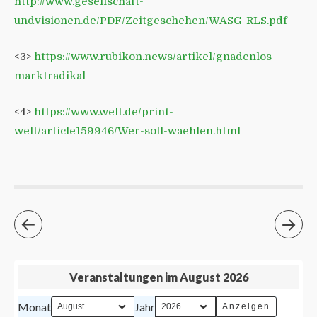
http://www.gesellschaft-
undvisionen.de/PDF/Zeitgeschehen/WASG-RLS.pdf
<3>
https://www.rubikon.news/artikel/gnadenlos-
marktradikal
<4>
https://www.welt.de/print-
welt/article159946/Wer-soll-waehlen.html
Veranstaltungen im August 2026
Monat
Jahr