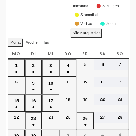
Infostand
Sitzungen
Stammtisch
Vortrag
Zoom
Alle Kategorien
Monat
Woche
Tag
MO
DI
MI
DO
FR
SA
SO
5
6
7
1
2
3
4
●
●
●
●
8
11
12
13
14
9
10
●
●
18
19
20
21
15
16
17
●
●
●
22
24
25
27
28
23
26
●
●
1
3
4
5
29
30
2