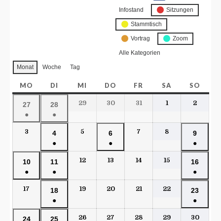
Infostand
Sitzungen
Stammtisch
Vortrag
Zoom
Alle Kategorien
Monat
Woche
Tag
MO
DI
MI
DO
FR
SA
SO
29
30
31
1
2
27
28
●
●
3
5
7
8
4
6
9
●
●
●
12
13
14
15
10
11
16
●
●
●
17
19
20
21
22
18
23
●
●
26
27
28
29
30
24
25