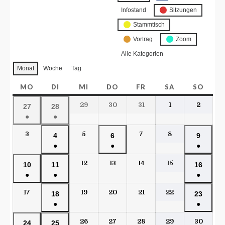
Infostand
Sitzungen
Stammtisch
Vortrag
Zoom
Alle Kategorien
Monat
Woche
Tag
MO
DI
MI
DO
FR
SA
SO
29
30
31
1
2
27
28
●
●
3
5
7
8
4
6
9
●
●
●
12
13
14
15
10
11
16
●
●
●
17
19
20
21
22
18
23
●
●
26
27
28
29
30
24
25