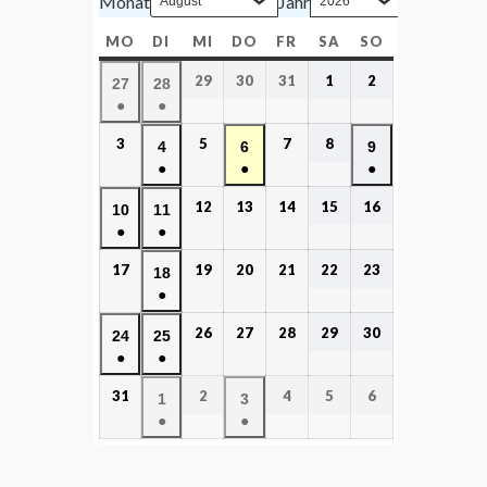
Monat
Jahr
MO
DI
MI
DO
FR
SA
SO
29
30
31
1
2
27
28
●
●
3
5
7
8
4
6
9
●
●
●
12
13
14
15
16
10
11
●
●
17
19
20
21
22
23
18
●
26
27
28
29
30
24
25
●
●
31
2
4
5
6
1
3
●
●