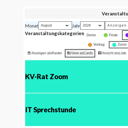
Veranstalt
Monat
Jahr
Veranstaltungskategorien
Demo
Feste
Vortrag
Zoom
Anzeigen als
Raster
View as
Cards
Ansicht als
Liste
KV-Rat Zoom
IT Sprechstunde