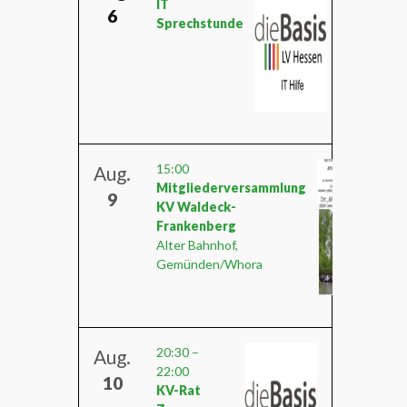
IT
6
Sprechstunde
15:00
Aug.
Mitgliederversammlung
9
KV Waldeck-
Frankenberg
Alter Bahnhof,
Gemünden/Whora
20:30
–
Aug.
22:00
10
KV-Rat