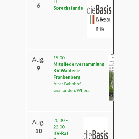
IT
6
Sprechstunde
15:00
Aug.
Mitgliederversammlung
9
KV Waldeck-
Frankenberg
Alter Bahnhof,
Gemünden/Whora
20:30
–
Aug.
22:00
10
KV-Rat