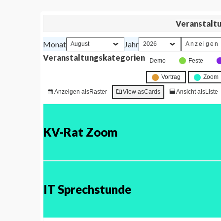
Veranstalt
Monat
Jahr
Veranstaltungskategorien
Demo
Feste
Vortrag
Zoom
Anzeigen als
Raster
View as
Cards
Ansicht als
Liste
KV-Rat Zoom
IT Sprechstunde