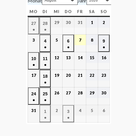
Monat
Jahr
MO
DI
MI
DO
FR
SA
SO
29
30
31
1
2
27
28
●
●
3
5
7
8
4
6
9
●
●
●
12
13
14
15
16
10
11
●
●
17
19
20
21
22
23
18
●
26
27
28
29
30
24
25
●
●
31
2
4
5
6
1
3
●
●