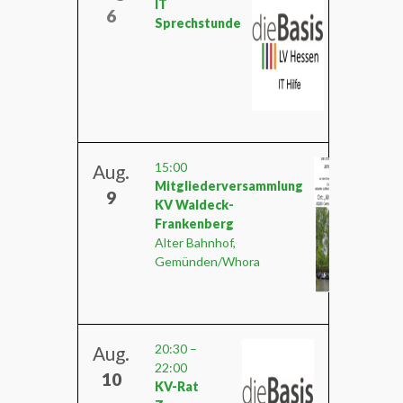
IT
6
Sprechstunde
15:00
Aug.
Mitgliederversammlung
9
KV Waldeck-
Frankenberg
Alter Bahnhof,
Gemünden/Whora
20:30
–
Aug.
22:00
10
KV-Rat