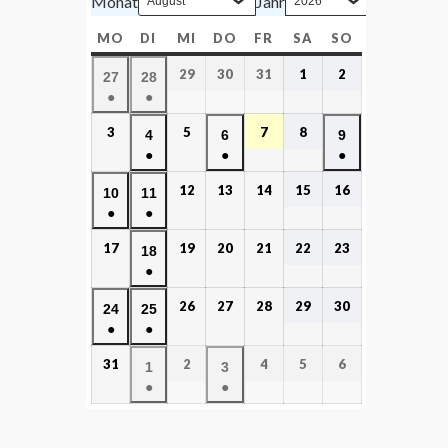
Monat
Jahr
MO
DI
MI
DO
FR
SA
SO
29
30
31
1
2
27
28
●
●
3
5
7
8
4
6
9
●
●
●
12
13
14
15
16
10
11
●
●
17
19
20
21
22
23
18
●
26
27
28
29
30
24
25
●
●
31
2
4
5
6
1
3
●
●