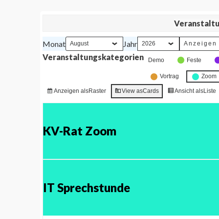
Veranstalt
Monat
Jahr
Veranstaltungskategorien
Demo
Feste
Vortrag
Zoom
Anzeigen als
Raster
View as
Cards
Ansicht als
Liste
KV-Rat Zoom
IT Sprechstunde