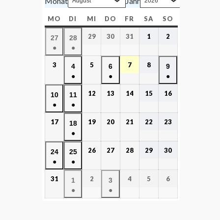
Monat
Jahr
MO
DI
MI
DO
FR
SA
SO
29
30
31
1
2
27
28
●
●
3
5
7
8
4
6
9
●
●
●
12
13
14
15
16
10
11
●
●
17
19
20
21
22
23
18
●
26
27
28
29
30
24
25
●
●
31
2
4
5
6
1
3
●
●