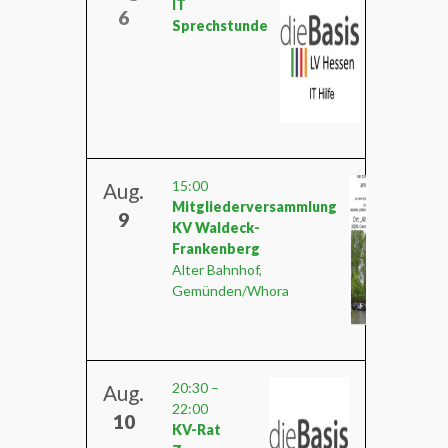
IT
6
Sprechstunde
15:00
Aug.
Mitgliederversammlung
9
KV Waldeck-
Frankenberg
Alter Bahnhof,
Gemünden/Whora
20:30
–
Aug.
22:00
10
KV-Rat