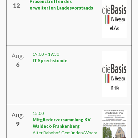
Präsenztreffen des
12
erweiterten Landesvorstands
19:00
–
19:30
Aug.
IT Sprechstunde
6
15:00
Aug.
Mitgliederversammlung KV
9
Waldeck-Frankenberg
Alter Bahnhof, Gemünden/Whora