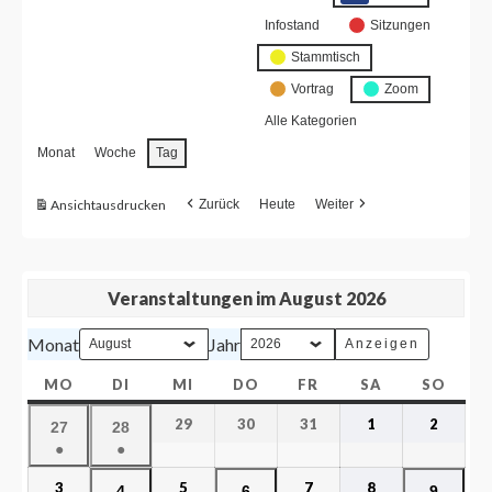
Infostand
Sitzungen
Stammtisch
Vortrag
Zoom
Alle Kategorien
Monat
Woche
Tag
Ansicht
ausdrucken
Zurück
Heute
Weiter
Veranstaltungen im August 2026
Monat
Jahr
MO
DI
MI
DO
FR
SA
SO
29
30
31
1
2
27
28
●
●
3
5
7
8
4
6
9