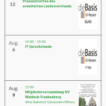
Präsenztreffen des
12
erweiterten Landesvorstands
19:00
–
19:30
Aug.
IT Sprechstunde
6
15:00
Aug.
Mitgliederversammlung KV
9
Waldeck-Frankenberg
Alter Bahnhof, Gemünden/Whora