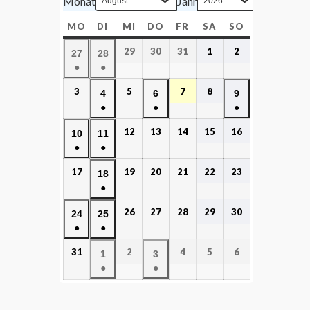
Monat
Jahr
MO
DI
MI
DO
FR
SA
SO
29
30
31
1
2
27
28
●
●
3
5
7
8
4
6
9
●
●
●
12
13
14
15
16
10
11
●
●
17
19
20
21
22
23
18
●
26
27
28
29
30
24
25
●
●
31
2
4
5
6
1
3
●
●