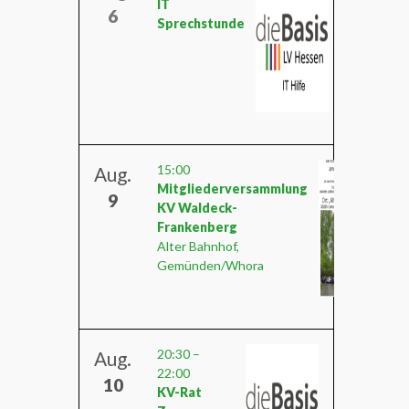
IT
6
Sprechstunde
15:00
Aug.
Mitgliederversammlung
9
KV Waldeck-
Frankenberg
Alter Bahnhof,
Gemünden/Whora
20:30
–
Aug.
22:00
10
KV-Rat