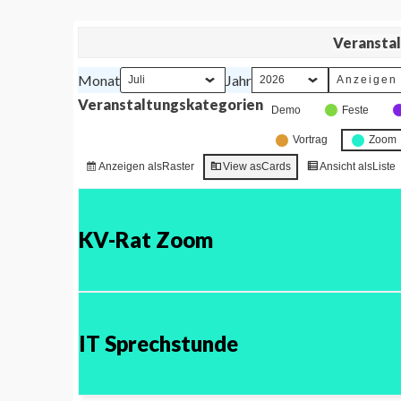
Veranstal
Monat
Jahr
Veranstaltungskategorien
Demo
Feste
Vortrag
Zoom
Anzeigen als
Raster
View as
Cards
Ansicht als
Liste
KV-Rat Zoom
IT Sprechstunde