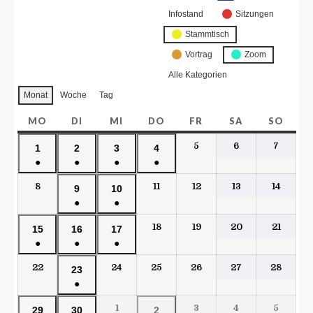
Infostand
Sitzungen
Stammtisch
Vortrag
Zoom
Alle Kategorien
Monat
Woche
Tag
MO
DI
MI
DO
FR
SA
SO
5
6
7
1
2
3
4
●
●
●
●
8
11
12
13
14
9
10
●
●
18
19
20
21
15
16
17
●
●
●
22
24
25
26
27
28
23
●
1
3
4
5
29
30
2