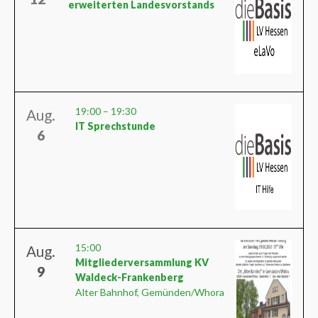
erweiterten Landesvorstands
19:00
–
19:30
Aug.
IT Sprechstunde
6
15:00
Aug.
Mitgliederversammlung KV
9
Waldeck-Frankenberg
Alter Bahnhof, Gemünden/Whora