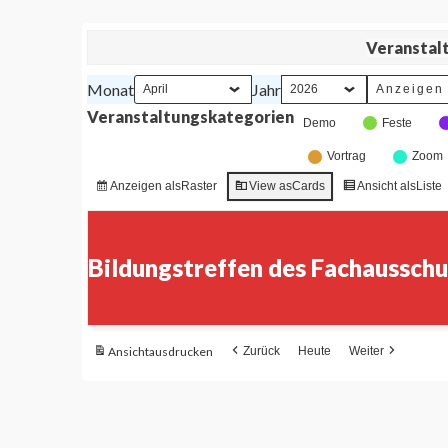
Veranstalt
Monat
Jahr
Veranstaltungskategorien
Demo
Feste
Vortrag
Zoom
Anzeigen als
Raster
View as
Cards
Ansicht als
Liste
Bildungstreffen des Fachausschu
Ansicht
ausdrucken
Zurück
Heute
Weiter