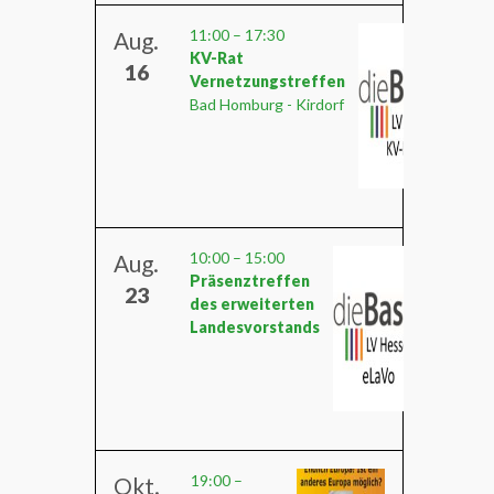
11:00
–
17:30
Aug.
KV-Rat
16
Vernetzungstreffen
Bad Homburg - Kirdorf
10:00
–
15:00
Aug.
Präsenztreffen
23
des erweiterten
Landesvorstands
19:00
–
Okt.