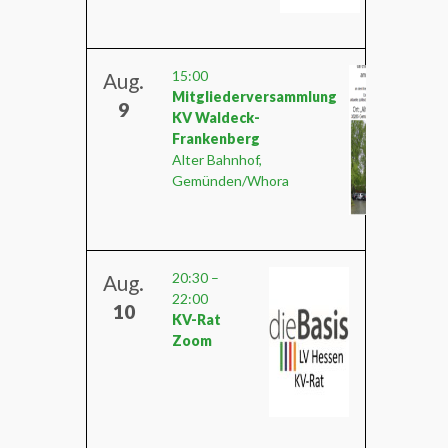
15:00
Aug.
Mitgliederversammlung
9
KV Waldeck-
Frankenberg
Alter Bahnhof,
Gemünden/Whora
20:30
–
Aug.
22:00
10
KV-Rat
Zoom